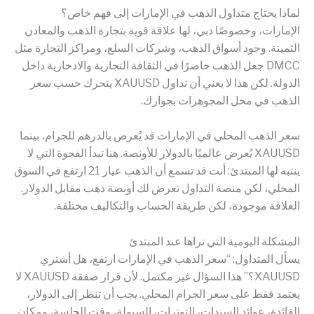
لماذا يحتاج متداول الذهب في الإمارات إلى فهم خاص؟
الإمارات، وخصوصًا دبي، لها علاقة قوية بتجارة الذهب والمعادن
الثمينة. وجود أسواق الذهب، وشركات السلع، ومراكز التجارة مثل
DMCC جعل الذهب حاضرًا في الثقافة التجارية والادخارية داخل
الدولة. لكن هذا لا يعني أن تداول XAUUSD يتحرك حسب سعر
الذهب في محل المجوهرات بجوارك.
سعر الذهب المحلي في الإمارات قد يُعرض بالدرهم للجرام، بينما
XAUUSD يُعرض عالميًا بالدولار للأونصة. هنا تبدأ الفجوة التي لا
ينتبه لها المبتدئ: أنت قد تسمع أن الذهب عيار 21 ارتفع في السوق
المحلي، لكن منصة التداول تعرض لك أونصة ذهب مقابل الدولار.
العلاقة موجودة، لكن طريقة الحساب والتكاليف مختلفة.
المشكلة اليومية التي نراها عند المبتدئ
يسأل المتداول: “سعر الذهب في الإمارات ارتفع، هل أشتري
XAUUSD؟” هذا السؤال غير مكتمل. لأن قرار صفقة XAUUSD لا
يعتمد فقط على سعر الجرام المحلي. يجب أن تنظر إلى الدولار،
الفائدة، عوائد السندات، التوترات، السيولة، وقت الجلسة، ومكان