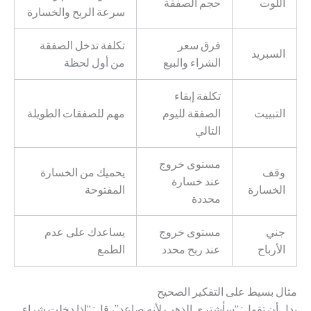
اللوت
حجم الصفقة
سرعة الربح والخسارة
فرق سعر
تكلفة تدخل الصفقة
السبريد
الشراء والبيع
من أول لحظة
تكلفة إبقاء
التبييت
الصفقة لليوم
مهم للصفقات الطويلة
التالي
مستوى خروج
وقف
يحميك من الخسارة
عند خسارة
الخسارة
المفتوحة
محددة
جني
مستوى خروج
يساعدك على عدم
الأرباح
عند ربح محدد
الطمع
مثال بسيط على التفكير الصحيح
بدل أن تقول: “سأشتري الذهب لأنه صاعد”، قل: “إذا دخلت شراء