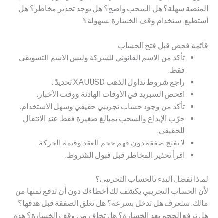
المنصة سهلة؟ هل السحب واضح؟ هل يوجد تحذير مخاطر؟ هل
أستطيع استخدام وقف الخسارة بسهولة؟
قائمة فحص قبل فتح الحساب
تأكد من الاسم القانوني للشركة وليس الاسم التسويقي
فقط.
راجع شروط تداول الذهب XAUUSD تحديدًا.
افحص السبريد في الأوقات الهادئة ووقت الأخبار.
تأكد من وجود حساب تجريبي حقيقي وسهل الاستخدام.
جرّب الإيداع والسحب بمبالغ صغيرة فقط عند الانتقال
للحقيقي.
لا تفتح صفقة دون فهم حجم العقد وقيمة الحركة.
اقرأ تحذير المخاطر قبل قبول الشروط.
لماذا نفضل البدء بالحساب التجريبي؟
لأن الحساب التجريبي يكشف لك أخطاءك دون أن تدفع ثمنها من
مالك. ستعرف هل تدخل بسرعة؟ هل تغلق الصفقة قبل هدفها؟
هل ترفع الحجم بعد الخسارة؟ هل تخاف من وقف الخسارة؟ هذه