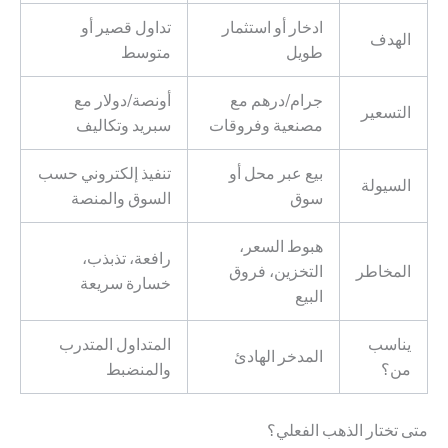
ادخار أو استثمار
تداول قصير أو
الهدف
طويل
متوسط
جرام/درهم مع
أونصة/دولار مع
التسعير
مصنعية وفروقات
سبريد وتكاليف
بيع عبر محل أو
تنفيذ إلكتروني حسب
السيولة
سوق
السوق والمنصة
هبوط السعر،
رافعة، تذبذب،
المخاطر
التخزين، فروق
خسارة سريعة
البيع
يناسب
المتداول المتدرب
المدخر الهادئ
من؟
والمنضبط
متى تختار الذهب الفعلي؟