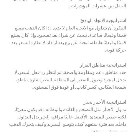
التنقل بين عشرات المؤشرات.
استراتيجية الاتجاه الهادئ
الفكرة أن تتداول مع الاتجاه العام لا ضده. إذا كان الذهب يصنع
قممًا وقيعانًا صاعدة، تبحث عن شراء بعد تصحيح. وإذا كان يصنع
قممًا وقيعانًا هابطة، تبحث عن بيع بعد ارتداد. لا تطارد السعر بعد
حركة قوية.
استراتيجية مناطق القرار
حدد مناطق دعم ومقاومة واضحة، ثم انتظر رد فعل السعر. لا
تدخل لمجرد وصول السعر إلى المنطقة. انتظر إشارة: تباطؤ،
شمعة انعكاس، كسر كاذب، أو عودة فوق المستوى.
استراتيجية الأخبار بحذر
تداول الأخبار مثل التضخم والفائدة والوظائف قد يكون مغريًا،
لكنه خطير. للمبتدئ، الأفضل غالبًا مراقبة الخبر بدل التداول
داخله. بعد فترة ستفهم كيف يتوسع السبريد وكيف يتحرك الذهب
بسرعة غير متوقعة.