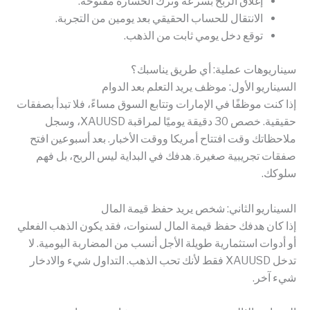
إغلاق الربح بسرعة وترك الخسارة مفتوحة.
الانتقال للحساب الحقيقي بعد يومين من التجربة.
توقع دخل يومي ثابت من الذهب.
سيناريوهات عملية: أي طريق يناسبك؟
السيناريو الأول: موظف يريد التعلم بعد الدوام
إذا كنت موظفًا في الإمارات وتتابع السوق مساءً، فلا تبدأ بصفقات
حقيقية. خصص 30 دقيقة يوميًا لمراقبة XAUUSD، وسجل
ملاحظاتك وقت افتتاح أمريكا ووقت الأخبار. بعد أسبوعين افتح
صفقات تجريبية صغيرة. هدفك في البداية ليس الربح، بل فهم
سلوكك.
السيناريو الثاني: شخص يريد حفظ قيمة المال
إذا كان هدفك حفظ قيمة المال لسنوات، فقد يكون الذهب الفعلي
أو أدوات استثمارية طويلة الأجل أنسب من المضاربة اليومية. لا
تدخل XAUUSD فقط لأنك تحب الذهب. التداول شيء والادخار
شيء آخر.