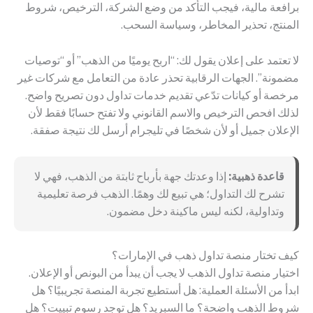
برافعة مالية، فيجب التأكد من وضع الشركة، الترخيص، شروط
المنتج، تحذير المخاطر، وسياسة السحب.
لا تعتمد على إعلان يقول لك: “اربح يوميًا من الذهب” أو “توصيات
مضمونة”. الجهات الرقابية تحذر عادة من التعامل مع شركات غير
مرخصة أو كيانات تدّعي تقديم خدمات تداول دون تصريح واضح.
لذلك افحص الترخيص والاسم القانوني ولا تفتح حسابًا فقط لأن
الإعلان جميل أو لأن شخصًا في تليجرام أرسل لك نتيجة صفقة.
قاعدة ذهبية:
إذا وعدتك جهة بأرباح ثابتة من الذهب، فهي لا
تشرح لك التداول؛ هي تبيع لك وهمًا. الذهب فرصة تعليمية
وتداولية، لكنه ليس ماكينة دخل مضمون.
كيف تختار منصة تداول ذهب في الإمارات؟
اختيار منصة تداول الذهب لا يجب أن يبدأ من البونص أو الإعلان.
ابدأ من الأسئلة العملية: هل أستطيع تجربة المنصة تجريبيًا؟ هل
شروط الذهب واضحة؟ ما السبريد؟ هل توجد رسوم تبييت؟ هل