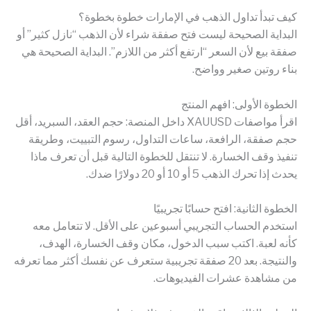
كيف تبدأ تداول الذهب في الإمارات خطوة بخطوة؟
البداية الصحيحة ليست فتح صفقة شراء لأن الذهب “نازل كثير” أو
صفقة بيع لأن السعر “ارتفع أكثر من اللازم”. البداية الصحيحة هي
بناء روتين صغير وواضح.
الخطوة الأولى: افهم المنتج
اقرأ مواصفات XAUUSD داخل المنصة: حجم العقد، السبريد، أقل
حجم صفقة، الرافعة، ساعات التداول، رسوم التبييت، وطريقة
تنفيذ وقف الخسارة. لا تنتقل للخطوة التالية قبل أن تعرف ماذا
يحدث إذا تحرك الذهب 5 أو 10 أو 20 دولارًا ضدك.
الخطوة الثانية: افتح حسابًا تجريبيًا
استخدم الحساب التجريبي أسبوعين على الأقل. لا تتعامل معه
كأنه لعبة. اكتب سبب الدخول، مكان وقف الخسارة، الهدف،
والنتيجة. بعد 20 صفقة تجريبية ستعرف عن نفسك أكثر مما تعرفه
من مشاهدة عشرات الفيديوهات.