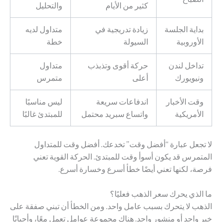
كثير من الأيام
والتحليل
بداية الجلسة
زيادة تدريجية في
متداول لديه
الأوروبية
السيولة
خطة
تداخل لندن
حركة أقوى وتذبذب
متداول
ونيويورك
أعلى
متمرس
وقت الأخبار
اندفاعات سريعة
ليس مناسبًا
الأمريكية
واتساع سبريد محتمل
للمبتدئ غالبًا
لا تجعل عبارة “أفضل وقت” تخدعك. أفضل وقت للمتداول
المتمرس قد يكون أسوأ وقت للمبتدئ. الحركة القوية تعني
فرصة، لكنها تعني أيضًا خطأ أسرع وخسارة أسرع.
ما الذي يحرك سعر الذهب فعليًا؟
الذهب لا يتحرك بسبب عامل واحد. ومن الخطأ أن تبني صفقة على
خبر واحد أو منشور واحد. هناك مجموعة عوامل تعمل معًا، وأحيانًا