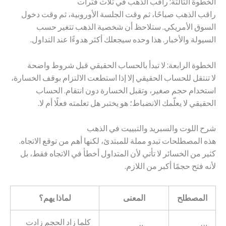
الخطوة الثالثة: راقب الذهب في ثلاث فترات
راقب الذهب صباحًا، ثم وقت الجلسة الأوروبية، ثم وقت دخول
السوق الأمريكي. ستلاحظ أن شخصية الذهب تتغير حسب
السيولة والأخبار. هذا وحده سيجعلك أكثر هدوءًا عند التداول.
الخطوة الرابعة: لا تبدأ بالحساب الحقيقي قبل شروط واضحة
لا تنتقل للحساب الحقيقي إلا إذا استطعت الالتزام بوقف الخسارة،
استخدام حجم صغير، وتقبل الخسارة دون انتقام. الحساب
الحقيقي لا يعلّمك الانضباط؛ هو يختبر هل تعلمته فعلًا أم لا.
شرح اللوت والسبريد والتبييت في الذهب
هذه المصطلحات تبدو مملة للمبتدئ، لكنها أهم من توقع الاتجاه.
كثير من الخسائر لا تأتي لأن المتداول أخطأ في الاتجاه فقط، بل
لأنه فتح حجمًا أكبر من اللازم.
المصطلح
المعنى
لماذا يهم؟
كلما زاد الحجم زادت