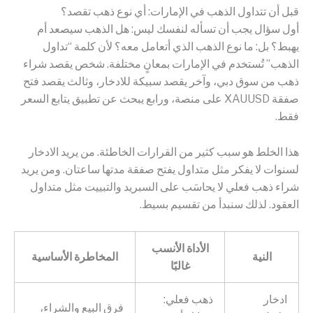
قبل أن تتداول الذهب في الإمارات: أي نوع ذهب تقصد؟
أول سؤال يجب أن تسأله لنفسك ليس: هل الذهب سيصعد أم
يهبط؟ بل: ما نوع الذهب الذي أتعامل معه؟ لأن كلمة “تداول
الذهب” تُستخدم في الإمارات بمعانٍ مختلفة. شخص يقصد شراء
ذهب من سوق دبي، وآخر يقصد سبيكة للادخار، وثالث يقصد فتح
صفقة XAUUSD على منصة، ورابع يبحث عن تطبيق يتابع السعر
فقط.
هذا الخلط هو سبب كثير من القرارات الخاطئة. من يريد الادخار
لسنوات لا يفكر مثل متداول يفتح صفقة مدتها ساعتان. ومن يريد
شراء ذهب فعلي لا يحاسَب على السبريد والتبييت مثل متداول
العقود. لذلك سنبدأ من تقسيم بسيط.
الأداة الأنسب
النية
المخاطرة الأساسية
غالبًا
ادخار
ذهب فعلي:
فرق البيع والشراء،