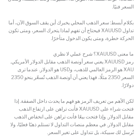
السعر فنيًا.
بكلام أبسط: سعر الذهب المحلي يخبرك أين يقف السوق الآن، أما
تداول XAUUSD فيحتاج أن تفهم لماذا يتحرك السعر، ومتى تكون
الحركة خطرة، ومتى يكون الدخول متأخرًا.
ما معنى XAUUSD؟ شرح عملي لا نظري
رمز XAUUSD يعني سعر أونصة الذهب مقابل الدولار الأمريكي.
XAU هو الرمز العالمي للذهب، وUSD هو الدولار. عندما ترى
السعر 2350 مثلًا، فهذا يعني أن أونصة الذهب تُسعّر بنحو 2350
دولارًا.
لكن الأهم من تعريف الرمز هو فهم ما يحدث داخل الصفقة. إذا
فتحت شراء على XAUUSD فأنت تراهن على ارتفاع الذهب
مقابل الدولار. وإذا فتحت بيعًا فأنت تراهن على انخفاض الذهب
مقابل الدولار. في معظم منصات التداول لا تستلم ذهبًا فعليًا، ولا
تُرسل لك سبيكة، بل تتداول على تغير السعر.