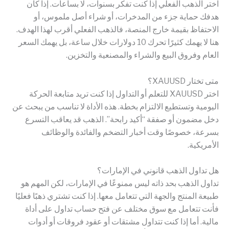
اختر الذهب الفعلي إذا كنت تفكر بسنوات، لا بساعات. إذا كان
هدفك حماية جزء من المدخرات، أو شراء أصل ملموس، أو
الاحتفاظ بقيمة خارج المنصة، فالذهب الفعلي أقرب لهذا الهدف.
هنا لا يهمك كثيرًا تحرك 10 دولارات خلال ساعة، بل يهمك السعر
العام وفروق البيع والشراء والمصنعية والتخزين.
متى تختار XAUUSD؟
اختر XAUUSD للتعلم أو التداول إذا كنت تريد متابعة الحركة
اليومية وتستطيع الالتزام بخطة. هذه الأداة لا تناسب من يبحث عن
دخل مضمون أو صفقة “أكيد رابحة”. الذهب قد يعاقب التسرع
بسرعة، خصوصًا وقت أخبار التضخم والفائدة والوظائف
الأمريكية.
هل تداول الذهب قانوني في الإمارات؟
تداول الذهب بحد ذاته ليس ممنوعًا في الإمارات، لكن المهم هو
طبيعة المنتج والجهة التي تتعامل معها. إذا كنت تشتري ذهبًا فعليًا
فأنت تتعامل مع سوق مختلف عن فتح حساب تداول على أداة
مالية. أما إذا كنت تتداول مشتقات أو عقود فروقات أو أدوات