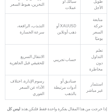
طويل
سبائك أو
التخزين، هبوط السعر
الأجل
عملات
متابعة
حركة
XAUUSD أو
التذبذب، الرافعة،
السعر
ذهب أونلاين
سرعة الخسارة
يوميًا
تعلم
التداول
الانتقال السريع
حساب تجريبي
دون
للحقيقي قبل الجاهزية
مخاطرة
صناديق أو
رسوم الإدارة، اختلاف
استثمار
أدوات مرتبطة
الأداء عن السعر
غير مباشر
بالذهب
الفوري
إذا خرجت من هذا المقال بفكرة واحدة فقط فلتكن هذه:
ليس كل