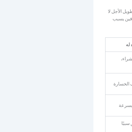
ويل الأجل لا
لخلط بين الهدفين يسبب
 له
شراء،
ف الخسارة
 بسرعة
سببًا