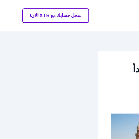
سجل حسابك مع XTB الان!
يف تبدأ