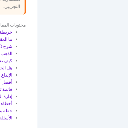
التجريبي.
محتويات المقا
خريطة ق
ما الم
شرح XAU/USD للمتداول العُماني
الذهب ا
كيف تخ
هل الح
الإيداع
أفضل أ
قائمة 
إدارة ا
أخطاء 
خطة بداية 7
الأسئلة