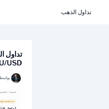
خطي
لى
تداول الذهب
لمحتوى
XAU/USD بطريقة
بواسط