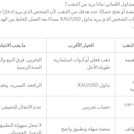
تداول العُماني: ماذا تريد من الذهب؟
نصة أو تفتح حسابًا، حدد هدفك من الذهب. لأن الشخص الذي يريد ادخارًا ط
يحتاج نفس أدوات الشخص الذي يريد تداول XAU/USD مساءً بعد العمل. ا
لذهب
الخيار الأقرب
ما يجب الانتباه
قيمة
ذهب فعلي أو أدوات استثمارية
التخزين، فرق البيع وال
طويلة الأجل
المدة الزمنية
تداول XAU/USD
الرافعة، السبريد، وق
ية
 دون
حساب تجريبي
عدم الانتقال للحقيقي
لا تجعل سهولة التطبيق 
هاتف
منصة سهلة وتطبيق واضح
للدخول العشوائي