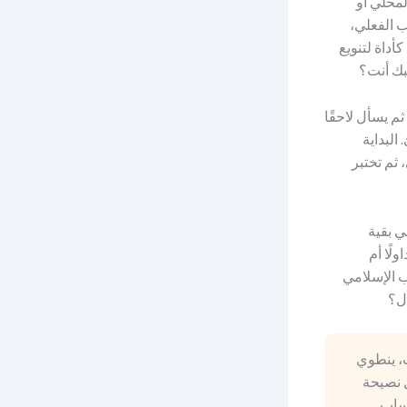
وق المحلي أو
ب الفعلي،
ام الذهب كأداة لتنويع
بك أنت؟
م يسأل لاحقًا
البداية
 ثم تختبر
ي بقية
لًا أم
ب الإسلامي
ت، ينطوي
ل نصيحة
حساب