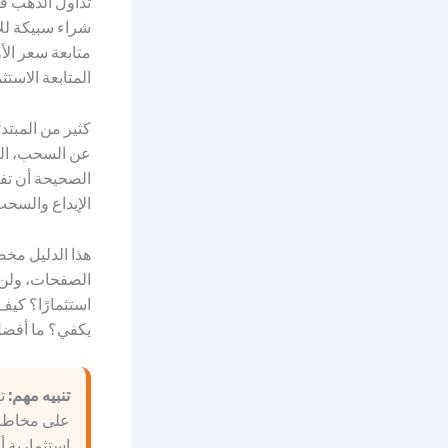
شراء سبيكة للا
المتابعة الاست
كثير من المبتد
عن السحب، الر
الصحيحة أن تفه
الإيداع والسحب
هذا الدليل مخ
الصفحات، ولن ن
استثمارًا؟ كيف
يكفي؟ ما أفضل وقت
تنبيه مهم:
تد
على مخاطر ع
استثمارية أ