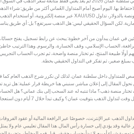
تداول الذهب في سلطنة عمان 2026 لم يعد يعني فقط متابعة سعر الذهب في الس
حتفاظ بها. اليوم أصبح أمام المتداول العُماني أكثر من طريق: شراء الذه
متابعة سعر الأونصة بالدولار، تداول XAU/USD عبر منصة إلكترونية، أو استخد
ثمارية. لكن السؤال الحقيقي ليس: هل الذهب سيرتفع؟ بل: أي طريق يناس
ئين في عمان يبدأون من آخر خطوة: يبحث عن رابط تسجيل، يفتح حسابًا، ث
افعة، الحساب الإسلامي، وقف الخسارة، والرسوم. وهذا الترتيب خاطئ. 
م أولًا طبيعة المنتج، ثم تختار منصة واضحة، ثم تجرب الحساب التجريبي،
 بمبلغ صغير، ثم تفكر في التداول الحقيقي بخطة.
صص للمتداول داخل سلطنة عمان. لذلك لن نكرر شرح الذهب العام كما ف
حول المقال إلى إعلان مباشر. سنبني هنا خريطة قرار عملية: هل تريد تداو
 تختار منصة ذهب؟ ماذا تنتبه له عند السحب إلى بنك عماني؟ هل الحسا
 لتداول الذهب بتوقيت عمان؟ وكيف تبدأ خلال 7 أيام دون استعجال؟
اول الذهب عبر الإنترنت، خصوصًا عبر الرافعة المالية أو عقود الفروقا
الية وقد يؤدي إلى خسارة رأس المال. هذا المقال تعليمي عام ولا يمث
و توصية شراء أو بيع. لا تبدأ بحساب حقيقي قبل فهم المخاطر وتجربة ال