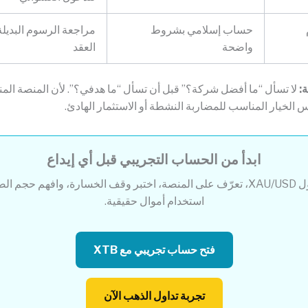
حساب إسلامي بشروط
مراجعة الرسوم البدي
واضحة
العقد
ة:
لا تسأل “ما أفضل شركة؟” قبل أن تسأل “ما هدفي؟”. لأن المنصة المنا
س الخيار المناسب للمضاربة النشطة أو الاستثمار الهادئ.
ابدأ من الحساب التجريبي قبل أي إيداع
جرّب تداول XAU/USD، تعرّف على المنصة، اختبر وقف الخسارة، وافهم حجم 
استخدام أموال حقيقية.
فتح حساب تجريبي مع XTB
تجربة تداول الذهب الآن